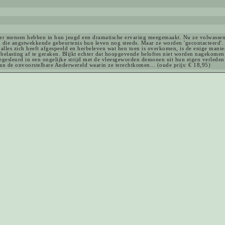
ier mensen hebben in hun jeugd een dramatische ervaring meegemaakt. Nu ze volwassen 
n die angstwekkende gebeurtenis hun leven nog steeds. Maar ze worden 'gecontacteerd'.
 alles zich heeft afgespeeld en herbeleven wat hen toen is overkomen, is de enige mani
belasting af te geraken. Blijkt echter dat hoopgevende beloftes niet worden nagekomen.
esleurd in een ongelijke strijd met de vleesgeworden demonen uit hun eigen verleden 
an de onvoorstelbare Anderwereld waarin ze terechtkomen... (oude prijs: € 18,95)