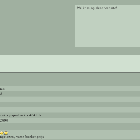
Welkom op deze website!
han
ld
ruk - paperback - 484 blz.
2600
ngelezen, vaste boekenprijs