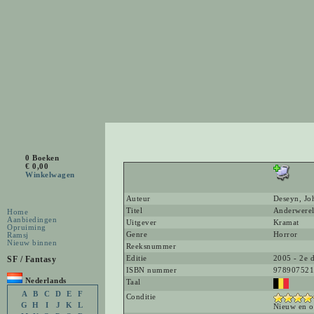
0 Boeken
€ 0,00
Winkelwagen
Auteur
Deseyn, Jo
Titel
Anderwere
Home
Aanbiedingen
Uitgever
Kramat
Opruiming
Genre
Horror
Ramsj
Nieuw binnen
Reeksnummer
SF / Fantasy
Editie
2005 - 2e d
ISBN nummer
978907521
Nederlands
Taal
A
B
C
D
E
F
Conditie
G
H
I
J
K
L
Nieuw en o