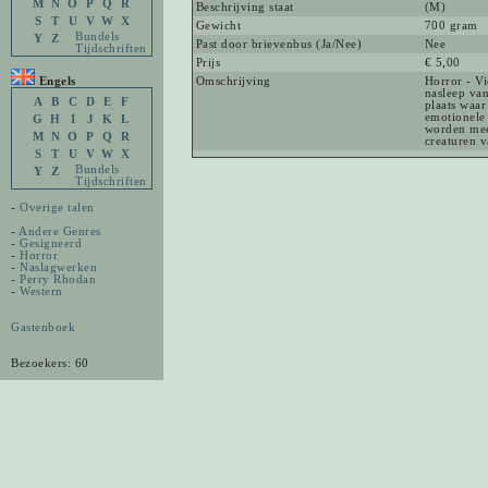
M
N
O
P
Q
R
Beschrijving staat
(M)
S
T
U
V
W
X
Gewicht
700 gram
Bundels
Y
Z
Past door brievenbus (Ja/Nee)
Nee
Tijdschriften
Prijs
€ 5,00
Engels
Omschrijving
Horror - V
nasleep va
A
B
C
D
E
F
plaats waar
emotionele 
G
H
I
J
K
L
worden meeg
M
N
O
P
Q
R
creaturen v
S
T
U
V
W
X
Bundels
Y
Z
Tijdschriften
-
Overige talen
-
Andere Genres
-
Gesigneerd
-
Horror
-
Naslagwerken
-
Perry Rhodan
-
Western
Gastenboek
Bezoekers: 60