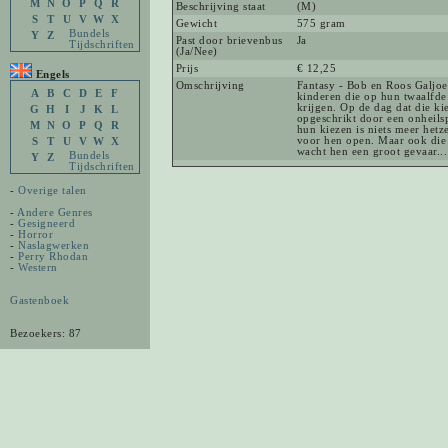
M
N
O
P
Q
R
Beschrijving staat
(M)
S
T
U
V
W
X
Gewicht
575 gram
Bundels
Y
Z
Past door brievenbus
Ja
Tijdschriften
(Ja/Nee)
Prijs
€ 12,25
Engels
Omschrijving
Fantasy - Bob en Roos Galjo
A
B
C
D
E
F
kinderen die op hun twaalfde 
krijgen. Op de dag dat die ki
G
H
I
J
K
L
opgeschrikt door een onheils
M
N
O
P
Q
R
hun kiezen is niets meer hetze
voor hen open. Maar ook die
S
T
U
V
W
X
wacht hen een groot gevaar...
Bundels
Y
Z
Tijdschriften
-
Overige talen
-
Andere Genres
-
Gesigneerd
-
Horror
-
Naslagwerken
-
Perry Rhodan
-
Western
Gastenboek
Bezoekers: 87