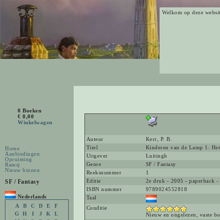
Welkom op deze websi
0 Boeken
€ 0,00
Winkelwagen
Auteur
Kerr, P. B.
Titel
Kinderen van de Lamp 1: He
Home
Aanbiedingen
Uitgever
Luitingh
Opruiming
Genre
SF / Fantasy
Ramsj
Nieuw binnen
Reeksnummer
1
SF / Fantasy
Editie
2e druk - 2005 - paperback -
ISBN nummer
9789024552818
Nederlands
Taal
A
B
C
D
E
F
Conditie
G
H
I
J
K
L
Nieuw en ongelezen, vaste bo