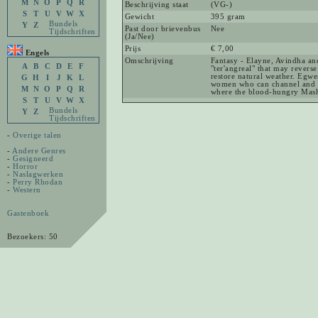
M
N
O
P
Q
R
Beschrijving staat
(VG-)
S
T
U
V
W
X
Gewicht
395 gram
Bundels
Y
Z
Past door brievenbus
Nee
Tijdschriften
(Ja/Nee)
Prijs
€ 7,00
Engels
Omschrijving
Fantasy - Elayne, Avindha an
A
B
C
D
E
F
"ter'angreal" that may revers
restore natural weather. Egwe
G
H
I
J
K
L
women who can channel and 
M
N
O
P
Q
R
where the blood-hungry Masha
S
T
U
V
W
X
Bundels
Y
Z
Tijdschriften
-
Overige talen
-
Andere Genres
-
Gesigneerd
-
Horror
-
Naslagwerken
-
Perry Rhodan
-
Western
Gastenboek
Bezoekers: 50