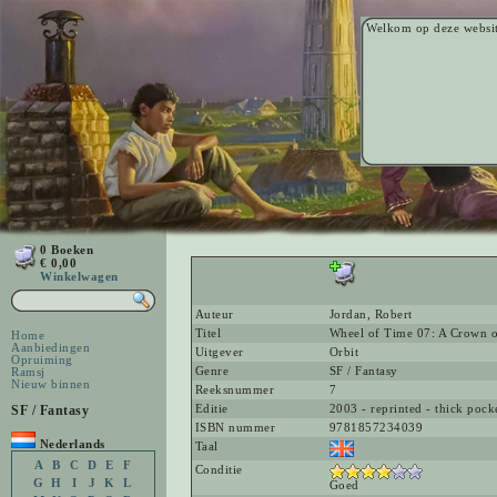
Welkom op deze websi
0 Boeken
€ 0,00
Winkelwagen
Auteur
Jordan, Robert
Titel
Wheel of Time 07: A Crown 
Home
Aanbiedingen
Uitgever
Orbit
Opruiming
Genre
SF / Fantasy
Ramsj
Nieuw binnen
Reeksnummer
7
SF / Fantasy
Editie
2003 - reprinted - thick pock
ISBN nummer
9781857234039
Nederlands
Taal
A
B
C
D
E
F
Conditie
G
H
I
J
K
L
Goed