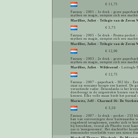
€ 11,75
Fantasy - 2001 - 1e druk - grote paperback
mythen en magie, ontspint zich een machti
Marillier, Juliet
-
Trilogie van de Zeven
€ 5,75
Fantasy - 2005 - 5e druk - Poema pocket - 
mythen en magie, ontspint zich een machti
Marillier, Juliet
-
Trilogie van de Zeven 
€ 12,00
Fantasy - 2003 - 2e druk - grote paperback
mythen en magie, ontspint zich een machtig
Marillier, Juliet
-
Wildewoud
- Luitingh-S
€ 12,75
Fantasy - 2007 - paperback - 302 blz - Ee
staat op eenzame hoogte een kasteel. De gri
verzottende vader. Desondanks is het leven 
doorbrengt in de uitgestrekte bossen van h
kennen. Elke volle maan biedt het portaa
Mariotte, Jeff
-
Charmed 16: De Sterkste
€ 3,50
Fantasy - 2007 - 1e druk - pocket - 253 bl
ban van ontvoeringen door buitenaardse we
ongedeerd terugkomen, zonder zich te her
bij betrokken, vooral als Phoebe voor haa
zus is 'meegenomen'. Het slachtoffer houdt 
demonische voorliefde voor een nieuw fit
Marshall Thomas, Elizabeth
-
De Maan v