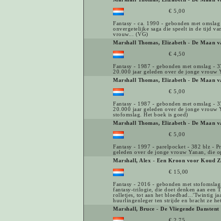
€ 5,00
Fantasy - ca. 1990 - gebonden met omslag -
onvergetelijke saga die speelt in de tijd 
vrouw... (VG)
Marshall Thomas, Elizabeth
-
De Maan va
€ 4,50
Fantasy - 1987 - gebonden met omslag - 378
20.000 jaar geleden over de jonge vrouw Y
Marshall Thomas, Elizabeth
-
De Maan va
€ 5,00
Fantasy - 1987 - gebonden met omslag - 378
20.000 jaar geleden over de jonge vrouw Ya
stofomslag. Het boek is goed)
Marshall Thomas, Elizabeth
-
De Maan va
€ 5,00
Fantasy - 1997 - parelpocket - 382 blz - P
geleden over de jonge vrouw Yanan, die op
Marshall, Alex
-
Een Kroon voor Koud Zi
€ 15,00
Fantasy - 2016 - gebonden met stofomslag 
fantasy-trilogie, die doet denken aan een T
rolletjes, tot aan het bloedbad...'Twintig 
huurlingenleger ten strijde en bracht ze het
Marshall, Bruce
-
De Vliegende Danstent 
€ 2,75