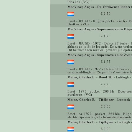
'Hesikos' (VG)
MacVicar, Angus
-
De Verdwenen Planeet
€ 2,50
Essef - JEUGD - Klipper pocket - nr 6 - 1
Hesikos. (VG)
MacVicar, Angus
-
Supernova en de Diep
€ 1,75
Essef - JEUGD - 1972 - Deltos SF Serie - 15
althans zo luidt de legende. De wens verlo
Dit betekent een nieuwe, gevaarlijke opd
MacVicar, Angus
-
Supernova en de Zwerf
€ 1,75
Essef - JEUGD - 1972 - Deltos SF Serie - 
ruimtereddingboot "Supernova" een stuurloze
Maine, Charles E.
-
Dood Tij
- Luitingh 
€ 2,25
Essef - 1975 - pocket - 200 blz - Door een
overleven. (VG)
Maine, Charles E.
-
Tijdlijner
- Luitingh 
€ 3,00
Essef - ca. 1970 - pocket - 264 blz - Hugh
slechts zijn sterfelijk lichaam dat daar ont
Maine, Charles E.
-
Tijdlijner
- Luitingh 
€ 2,00