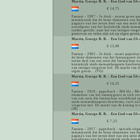
Martin, George R. R.
-
Een Lied van IJs 
€ 14,75
Fantasy - 1997 - 1e druk - enorm grote pa
meesterwerk dat de beste elementen van het
pagina's van het eerste deel van een serie 
noordgrens van het koninkrijk sinds mensen
zuiden gericht: naar het van intriges verg
gestorven en velen zijn uit op eigen gewin
Martin, George R. R.
-
Een Lied van IJs 
€ 15,00
Fantasy - 2002 - 2e druk - zware paperbac
de beste elementen van het fantasygenre in
eerste deel van een serie die fantasyfans 
koninkrijk sinds mensenheugenis beschermt,
van intriges vergeven hof. De macht van de
eigen gewin... (VG)
Martin, George R. R.
-
Een Lied van IJs 
€ 10,25
Fantasy - 2016 - paperback - 384 blz - Me
elementen van het fantasygenre in zich vere
van een serie die fantasyfans wereldwijd z
sinds mensenheugenis beschermt, roert zich 
vergeven hof. De macht van de koning is ta
(M)
Martin, George R. R.
-
Een Lied van IJs 
€ 7,25
Fantasy - 2017 - paperback - speciale uit
meesterwerk dat de beste elementen van het
pagina's van het eerste deel van een serie 
noordgrens van het koninkrijk sinds mensen