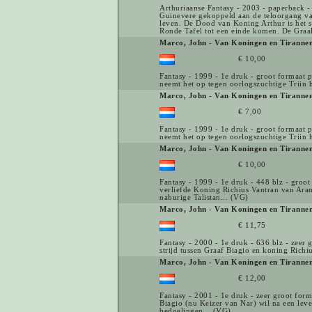
Arthuriaanse Fantasy - 2003 - paperback - 
Guinevere gekoppeld aan de teloorgang van
leven. De Dood van Koning Arthur is het s
Ronde Tafel tot een einde komen. De Graal
Marco, John
-
Van Koningen en Tirannen
€ 10,00
Fantasy - 1999 - 1e druk - groot formaat
neemt het op tegen oorlogszuchtige Triin h
Marco, John
-
Van Koningen en Tirannen
€ 7,00
Fantasy - 1999 - 1e druk - groot formaat
neemt het op tegen oorlogszuchtige Triin h
Marco, John
-
Van Koningen en Tirannen
€ 10,00
Fantasy - 1999 - 1e druk - 448 blz - groo
verliefde Koning Richius Vantran van Aramo
naburige Talistan... (VG)
Marco, John
-
Van Koningen en Tirannen
€ 11,75
Fantasy - 2000 - 1e druk - 636 blz - zee
strijd tussen Graaf Biagio en koning Richi
Marco, John
-
Van Koningen en Tirannen
€ 12,00
Fantasy - 2001 - 1e druk - zeer groot fo
Biagio (nu Keizer van Nar) wil na een leve
bedoelingen... (VG)