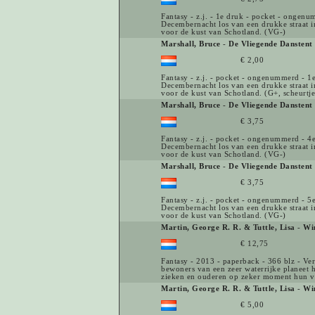
Fantasy - z.j. - 1e druk - pocket - ongenu
Decembernacht los van een drukke straat in
voor de kust van Schotland. (VG-)
Marshall, Bruce
-
De Vliegende Danstent 
€ 2,00
Fantasy - z.j. - pocket - ongenummerd - 1e
Decembernacht los van een drukke straat in
voor de kust van Schotland. (G+, scheurtje
Marshall, Bruce
-
De Vliegende Danstent 
€ 3,75
Fantasy - z.j. - pocket - ongenummerd - 4e
Decembernacht los van een drukke straat in
voor de kust van Schotland. (VG-)
Marshall, Bruce
-
De Vliegende Danstent 
€ 3,75
Fantasy - z.j. - pocket - ongenummerd - 5e
Decembernacht los van een drukke straat in
voor de kust van Schotland. (VG-)
Martin, George R. R. & Tuttle, Lisa
-
Wi
€ 12,75
Fantasy - 2013 - paperback - 366 blz - Ver
bewoners van een zeer waterrijke planeet h
zieken en ouderen op zeker moment hun vl
Martin, George R. R. & Tuttle, Lisa
-
Wi
€ 5,00