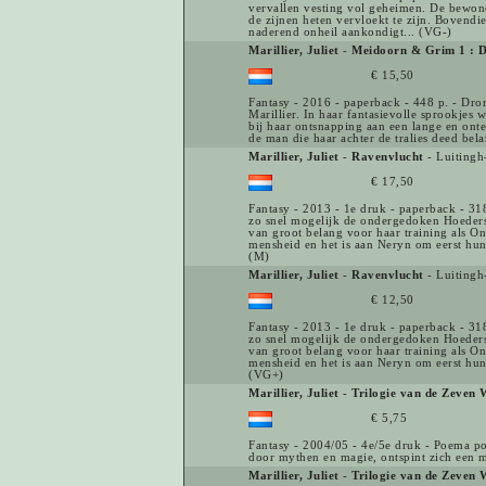
vervallen vesting vol geheimen. De bewone
de zijnen heten vervloekt te zijn. Bovendie
naderend onheil aankondigt... (VG-)
Marillier, Juliet
-
Meidoorn & Grim 1 : 
€ 15,50
Fantasy - 2016 - paperback - 448 p. - Drom
Marillier. In haar fantasievolle sprookjes 
bij haar ontsnapping aan een lange en ont
de man die haar achter de tralies deed bel
Marillier, Juliet
-
Ravenvlucht
- Luitingh
€ 17,50
Fantasy - 2013 - 1e druk - paperback - 318
zo snel mogelijk de ondergedoken Hoeders 
van groot belang voor haar training als Ont
mensheid en het is aan Neryn om eerst hun
(M)
Marillier, Juliet
-
Ravenvlucht
- Luitingh
€ 12,50
Fantasy - 2013 - 1e druk - paperback - 318
zo snel mogelijk de ondergedoken Hoeders 
van groot belang voor haar training als Ont
mensheid en het is aan Neryn om eerst hun
(VG+)
Marillier, Juliet
-
Trilogie van de Zeven
€ 5,75
Fantasy - 2004/05 - 4e/5e druk - Poema poc
door mythen en magie, ontspint zich een m
Marillier, Juliet
-
Trilogie van de Zeven