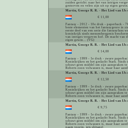
zuiden gericht: naar het van intriges verg
gestorven en velen zijn uit op eigen gewin
Martin, George R. R.
-
Het Lied van IJs 
€ 11,00
Fantasy - 2012 - 10e druk - paperback - 7
beste elementen van het fantasygenre in zi
eerste deel van een serie die fantasyfans 
koninkrijk sinds mensenheugenis beschermt,
van intriges vergeven hof. De macht van de
eigen gewin... (VG)
Martin, George R. R.
-
Het Lied van IJs 
€ 14,00
Fantasy - 1999 - 1e druk - zware paperbac
Koninkrijken en het geslacht Stark. Sinds
schuwt geen middel om zijn aanspraken te 
Roberts zoon volwassen is, maar haar aanda
Martin, George R. R.
-
Het Lied van IJs 
€ 12,50
Fantasy - 1999 - 1e druk - zware paperbac
Koninkrijken en het geslacht Stark. Sinds
schuwt geen middel om zijn aanspraken te 
Roberts zoon volwassen is, maar haar aanda
Martin, George R. R.
-
Het Lied van IJs 
€ 9,75
Fantasy - 1999 - 1e druk - zware paperbac
Koninkrijken en het geslacht Stark. Sinds
schuwt geen middel om zijn aanspraken te 
Roberts zoon volwassen is, maar haar aanda
naam voorin, iets slijtage)