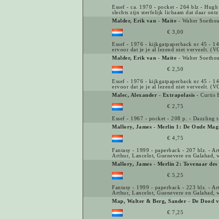
Essef - ca. 1970 - pocket - 264 blz - Hugh
slechts zijn sterfelijk lichaam dat daar on
Malder, Erik van
-
Maite
- Walter Soetho
€ 3,00
Essef - 1976 - kijkgatpaperback nr 45 - 142
ervoor dat je je al lezend niet verveelt. (V
Malder, Erik van
-
Maite
- Walter Soetho
€ 2,50
Essef - 1976 - kijkgatpaperback nr 45 - 142
ervoor dat je je al lezend niet verveelt. (V
Malec, Alexander
-
Extrapolasis
- Curtis
€ 2,75
Essef - 1967 - pocket - 208 p. - Dazzling t
Mallory, James
-
Merlin 1: De Oude Mag
€ 4,75
Fantasy - 1999 - paperback - 207 blz. - A
Arthur, Lancelot, Guenevere en Galahad, 
Mallory, James
-
Merlin 2: Tovenaar des
€ 5,25
Fantasy - 1999 - paperback - 223 blz. - A
Arthur, Lancelot, Guenevere en Galahad, 
Map, Walter & Berg, Sander
-
De Dood v
€ 7,25