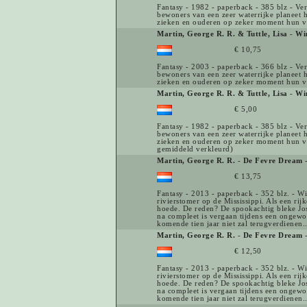
Fantasy - 1982 - paperback - 385 blz - Ver
bewoners van een zeer waterrijke planeet h
zieken en ouderen op zeker moment hun vl
Martin, George R. R. & Tuttle, Lisa
-
Wi
€ 10,75
Fantasy - 2003 - paperback - 366 blz - Ver
bewoners van een zeer waterrijke planeet h
zieken en ouderen op zeker moment hun vl
Martin, George R. R. & Tuttle, Lisa
-
Wi
€ 5,00
Fantasy - 1982 - paperback - 385 blz - Ver
bewoners van een zeer waterrijke planeet h
zieken en ouderen op zeker moment hun vl
gemiddeld verkleurd)
Martin, George R. R.
-
De Fevre Dream
-
€ 13,75
Fantasy - 2013 - paperback - 352 blz. - W
rivierstomer op de Mississippi. Als een ri
hoede. De reden? De spookachtig bleke Josh
na compleet is vergaan tijdens een ongewoo
komende tien jaar niet zal terugverdienen.
Martin, George R. R.
-
De Fevre Dream
-
€ 12,50
Fantasy - 2013 - paperback - 352 blz. - W
rivierstomer op de Mississippi. Als een ri
hoede. De reden? De spookachtig bleke Josh
na compleet is vergaan tijdens een ongewoo
komende tien jaar niet zal terugverdienen..