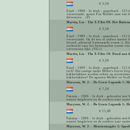
€ 3,50
Essef - 1998 - 1e druk - paperback - 123 
veroorzaakt, speurt Fox Mulder naar een bu
dierentuin... (F)
Martin, Les
-
The X-Files 09: Het Buite
€ 3,50
Essef - 1999 - 1e druk - paperback - 112 b
veroorzaakt. Op de een of andere manier be
levend, ademend buitenaards wezen is. Als 
zoektocht naar het buitenaardse wezen ve
vertrouwen lijkt. (VG+)
Martin, Les
-
The X-Files 10: Dood aan d
€ 3,50
Essef - 1999 - 1e druk - paperback - 112 b
toch? Het rustige stadje Miller's Grove kr
kakkerlakken worden echter op mysterieuze
kakkerlakken? De agenten Mulder en Scul
Maryson, W. J.
-
De Grote Legende 1: He
€ 7,50
Fantasy - 2006 - 1e druk - gebonden met be
waarin langlevers en de zoekers naar onst
Maryson, W. J.
-
De Grote Legende 1: He
€ 11,00
Fantasy - 2006 - 1e druk - gebonden met be
waarin langlevers en de zoekers naar onste
Maryson, W. J.
-
Meestermagiër 1: Sperl