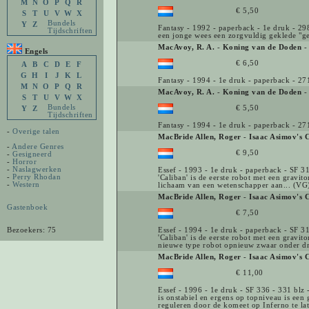
M
N
O
P
Q
R
€ 5,50
S
T
U
V
W
X
Bundels
Y
Z
Fantasy - 1992 - paperback - 1e druk - 298
Tijdschriften
een jonge wees een zorgvuldig geklede "ge
MacAvoy, R. A.
-
Koning van de Doden
- 
Engels
€ 6,50
A
B
C
D
E
F
G
H
I
J
K
L
Fantasy - 1994 - 1e druk - paperback - 271
M
N
O
P
Q
R
MacAvoy, R. A.
-
Koning van de Doden
- 
S
T
U
V
W
X
Bundels
€ 5,50
Y
Z
Tijdschriften
Fantasy - 1994 - 1e druk - paperback - 271
-
Overige talen
MacBride Allen, Roger
-
Isaac Asimov's C
-
Andere Genres
€ 9,50
-
Gesigneerd
-
Horror
-
Naslagwerken
Essef - 1993 - 1e druk - paperback - SF 
-
Perry Rhodan
'Caliban' is de eerste robot met een gravito
-
Western
lichaam van een wetenschapper aan... (VG
MacBride Allen, Roger
-
Isaac Asimov's 
Gastenboek
€ 7,50
Bezoekers: 75
Essef - 1994 - 1e druk - paperback - SF 
'Caliban' is de eerste robot met een gravit
nieuwe type robot opnieuw zwaar onder dru
MacBride Allen, Roger
-
Isaac Asimov's 
€ 11,00
Essef - 1996 - 1e druk - SF 336 - 331 blz
is onstabiel en ergens op topniveau is een 
reguleren door de komeet op Inferno te lat