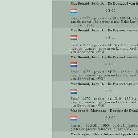
MacDonald, John D.
-
De Danszaal van h
€ 2,00
Essef - 1973 - pocket - nr 29 - 191 blz -
aan de menselijke natuur totdat Dake Lori
ontdekt... (VG)
MacDonald, John D.
-
De Planeet van de
€ 2,50
Essef - 1977 - pocket - SF 74 - 187 blz. -
trappen, wanden, gangen en kamers. Raul 
van de wanden. (VG)
MacDonald, John D.
-
De Planeet van de
€ 1,75
Essef - 1977 - pocket - SF 74 - 187 blz - 
trappen, wanden, gangen en kamers. Raul 
van de wanden. (VG-)
MacDonald, John D.
-
De Planeet van de
€ 2,00
Essef - 1970 - pocket - nr. 1319 - 187 blz
trappen, wanden, gangen en kamers. Raul 
van de wanden. (VG)
Macdonald, Marianne
-
Droppie de Draa
€ 3,00
Fantasy - JEUGD - 1995 - 3e druk - harde k
groter en groter! Vanaf ca. 8 jaar. (VG)
MacGregor, Ellen
-
Juffrouw Hippelstik 