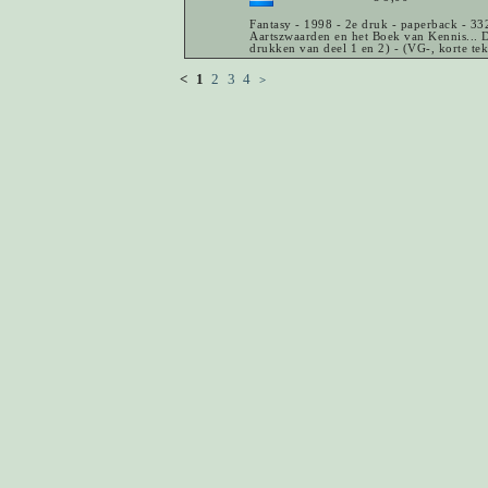
Fantasy - 1998 - 2e druk - paperback - 332 
Aartszwaarden en het Boek van Kennis... D
drukken van deel 1 en 2) - (VG-, korte tek
<
1
2
3
4
>