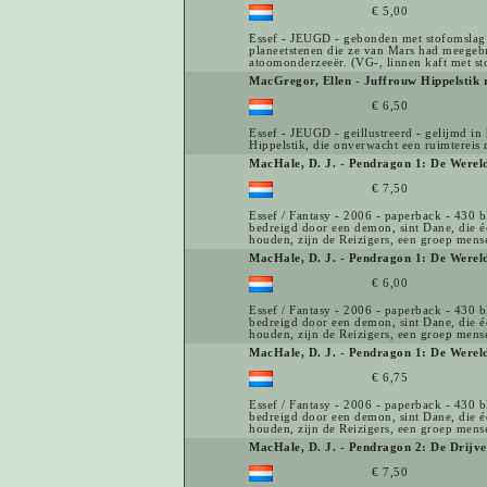
€ 5,00
Essef - JEUGD - gebonden met stofomslag -
planeetstenen die ze van Mars had meegebr
atoomonderzeeër. (VG-, linnen kaft met sto
MacGregor, Ellen
-
Juffrouw Hippelstik 
€ 6,50
Essef - JEUGD - geillustreerd - gelijmd i
Hippelstik, die onverwacht een ruimtereis
MacHale, D. J.
-
Pendragon 1: De Wereld
€ 7,50
Essef / Fantasy - 2006 - paperback - 430 
bedreigd door een demon, sint Dane, die é
houden, zijn de Reizigers, een groep mens
MacHale, D. J.
-
Pendragon 1: De Wereld
€ 6,00
Essef / Fantasy - 2006 - paperback - 430 
bedreigd door een demon, sint Dane, die é
houden, zijn de Reizigers, een groep mense
MacHale, D. J.
-
Pendragon 1: De Wereld
€ 6,75
Essef / Fantasy - 2006 - paperback - 430 
bedreigd door een demon, sint Dane, die é
houden, zijn de Reizigers, een groep mens
MacHale, D. J.
-
Pendragon 2: De Drijve
€ 7,50