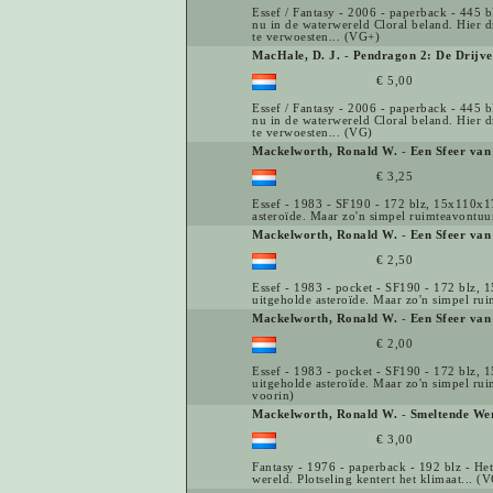
Essef / Fantasy - 2006 - paperback - 445 
nu in de waterwereld Cloral beland. Hier d
te verwoesten... (VG+)
MacHale, D. J.
-
Pendragon 2: De Drijve
€ 5,00
Essef / Fantasy - 2006 - paperback - 445 
nu in de waterwereld Cloral beland. Hier d
te verwoesten... (VG)
Mackelworth, Ronald W.
-
Een Sfeer van
€ 3,25
Essef - 1983 - SF190 - 172 blz, 15x110x1
asteroïde. Maar zo'n simpel ruimteavontuur
Mackelworth, Ronald W.
-
Een Sfeer van
€ 2,50
Essef - 1983 - pocket - SF190 - 172 blz,
uitgeholde asteroïde. Maar zo'n simpel rui
Mackelworth, Ronald W.
-
Een Sfeer van
€ 2,00
Essef - 1983 - pocket - SF190 - 172 blz,
uitgeholde asteroïde. Maar zo'n simpel ru
voorin)
Mackelworth, Ronald W.
-
Smeltende We
€ 3,00
Fantasy - 1976 - paperback - 192 blz - He
wereld. Plotseling kentert het klimaat... (