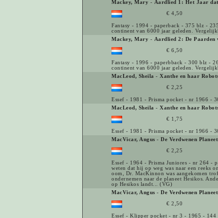
Mackey, Mary
-
Aardlied 1: Het Jaar d
€ 4,50
Fantasy - 1994 - paperback - 375 blz - 235
continent van 6000 jaar geleden. Vergelij
Mackey, Mary
-
Aardlied 2: De Paarden 
€ 6,50
Fantasy - 1996 - paperbback - 300 blz - 2
continent van 6000 jaar geleden. Vergelij
MacLeod, Sheila
-
Xanthe en haar Robot
€ 2,25
Essef - 1981 - Prisma pocket - nr 1966 - 3
MacLeod, Sheila
-
Xanthe en haar Robot
€ 1,75
Essef - 1981 - Prisma pocket - nr 1966 - 3
MacVicar, Angus
-
De Verdwenen Planeet
€ 2,25
Essef - 1964 - Prisma Juniores - nr 264 -
weten dat hij op weg was naar een reeks on
oom, Dr. MacKinnon was aangekomen trof h
ondernemen naar de planeet Hesikos. Andere
op Hesikos landt... (VG)
MacVicar, Angus
-
De Verdwenen Planeet
€ 2,50
Essef - Klipper pocket - nr 3 - 1965 - 14