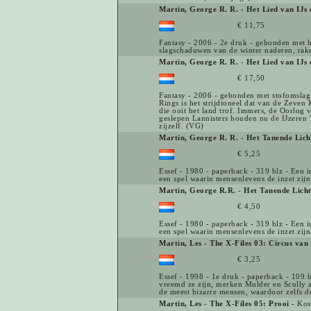
Martin, George R. R.
-
Het Lied van IJs
€ 11,75
Fantasy - 2006 - 2e druk - gebonden met ha
slagschaduwen van de winter naderen, rak
Martin, George R. R.
-
Het Lied van IJs
€ 17,50
Fantasy - 2006 - gebonden met stofomslag -
Rings is het strijdtoneel dat van de Zeven 
die ooit het land trof. Immers, de Oorlog 
geslepen Lannisters houden nu de IJzeren 
zijzelf. (VG)
Martin, George R. R.
-
Het Tanende Lich
€ 5,25
Essef - 1980 - paperback - 319 blz - Een 
een spel waarin mensenlevens de inzet zij
Martin, George R.R.
-
Het Tanende Lich
€ 4,50
Essef - 1980 - paperback - 319 blz - Een 
een spel waarin mensenlevens de inzet zijn.
Martin, Les
-
The X-Files 03: Circus van
€ 3,25
Essef - 1998 - 1e druk - paperback - 109 b
vreemd ze zijn, merken Mulder en Scully a
de meest bizarre mensen, waardoor zelfs de
Martin, Les
-
The X-Files 05: Prooi
- Kos