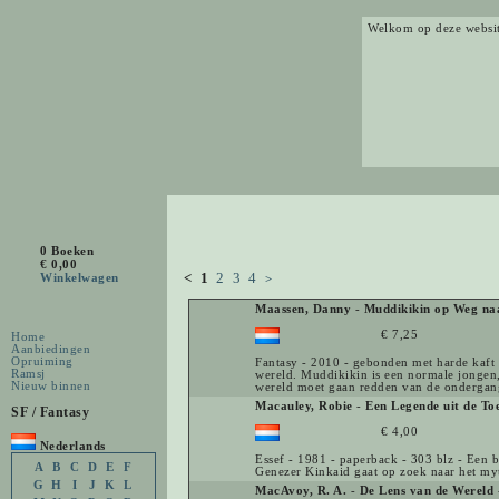
Welkom op deze websi
0 Boeken
€ 0,00
<
1
2
3
4
Winkelwagen
>
Maassen, Danny
-
Muddikikin op Weg na
€ 7,25
Home
Aanbiedingen
Opruiming
Fantasy - 2010 - gebonden met harde kaft 
Ramsj
wereld. Muddikikin is een normale jongen, 
Nieuw binnen
wereld moet gaan redden van de ondergan
Macauley, Robie
-
Een Legende uit de To
SF / Fantasy
€ 4,00
Nederlands
Essef - 1981 - paperback - 303 blz - Een b
A
B
C
D
E
F
Genezer Kinkaid gaat op zoek naar het my
G
H
I
J
K
L
MacAvoy, R. A.
-
De Lens van de Wereld