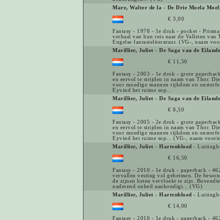
Mare, Walter de la
-
De Drie Moela Moel
€ 3,00
Fantasy - 1978 - 1e druk - pocket - Prisma
verhaal van hun reis naar de Valleien van
Engelse fantasieliteratuur. (VG-, naam voo
Marillier, Juliet
-
De Saga van de Eilande
€ 11,50
Fantasy - 2003 - 1e druk - grote paperbac
en eervol te strijden in naam van Thor. Di
voor moedige mannen rijkdom en onsterfeli
Eyvind het ruime sop...
Marillier, Juliet
-
De Saga van de Eilande
€ 8,50
Fantasy - 2005 - 2e druk - grote paperbac
en eervol te strijden in naam van Thor. Di
voor moedige mannen rijkdom en onsterfeli
Eyvind het ruime sop... (VG-, naam voori
Marillier, Juliet
-
Hartenbloed
- Luitingh
€ 16,50
Fantasy - 2010 - 1e druk - paperback - 462
vervallen vesting vol geheimen. De bewone
de zijnen heten vervloekt te zijn. Bovendie
naderend onheil aankondigt... (VG)
Marillier, Juliet
-
Hartenbloed
- Luitingh
€ 14,00
Fantasy - 2010 - 1e druk - paperback - 462