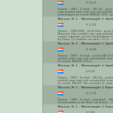
€ 10,25
Fantasy - 1995 - 1e druk - 395 blz - groo
vaak poëtisch maar soms ook onnoemelijk 
landschappen en vooral: MAGIE. (VG-, iet
Maryson, W. J.
-
Meestermagiër 1: Sperl
€ 12,50
Fantasy - 1998/2000 - 2e/3e druk - groot 
Maryson! Zijn werelden zijn vaak poëtisc
wezens, legenden, grootse landschappen e
bij Elmar. (1e drukken van deel 1 en 2) -
Maryson, W. J.
-
Meestermagiër 1: Sperli
€ 10,00
Fantasy - 2004 - 4e druk - pocket ZB 3153
poëtisch maar soms ook onnoemelijk wreed
en vooral: MAGIE. (VG+)
Maryson, W. J.
-
Meestermagiër 1: Sperli
€ 6,50
Fantasy - 2004 - 4e druk - 382 blz - pock
poëtisch maar soms ook onnoemelijk wreed
en vooral: MAGIE. Het moeilijkst te vind
Maryson, W. J.
-
Meestermagiër 2: Emae
€ 12,50
Fantasy - 1996 - 1e druk - paperback - 368 
Aartszwaarden en het Boek van Kennis... 
Maryson, W. J.
-
Meestermagiër 2: Emae
€ 9,00