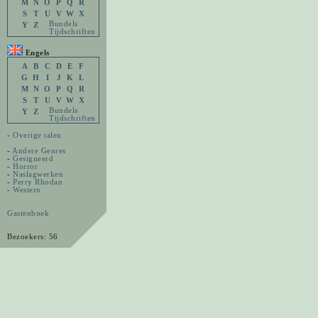
M
N
O
P
Q
R
S
T
U
V
W
X
Bundels
Y
Z
Tijdschriften
Engels
A
B
C
D
E
F
G
H
I
J
K
L
M
N
O
P
Q
R
S
T
U
V
W
X
Bundels
Y
Z
Tijdschriften
-
Overige talen
-
Andere Genres
-
Gesigneerd
-
Horror
-
Naslagwerken
-
Perry Rhodan
-
Western
Gastenboek
Bezoekers: 56