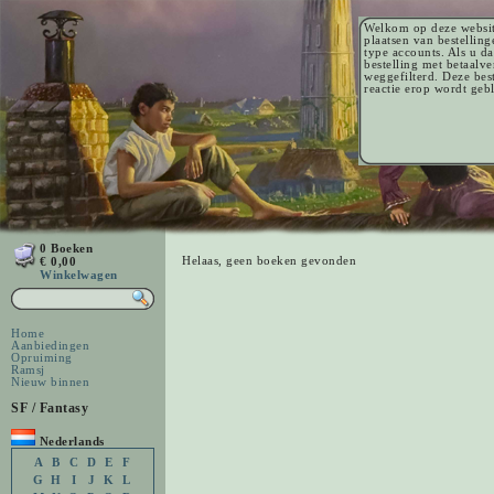
Welkom op deze websit
plaatsen van bestellin
type accounts. Als u d
bestelling met betaalv
weggefilterd. Deze be
reactie erop wordt geb
0 Boeken
Helaas, geen boeken gevonden
€ 0,00
Winkelwagen
Home
Aanbiedingen
Opruiming
Ramsj
Nieuw binnen
SF / Fantasy
Nederlands
A
B
C
D
E
F
G
H
I
J
K
L